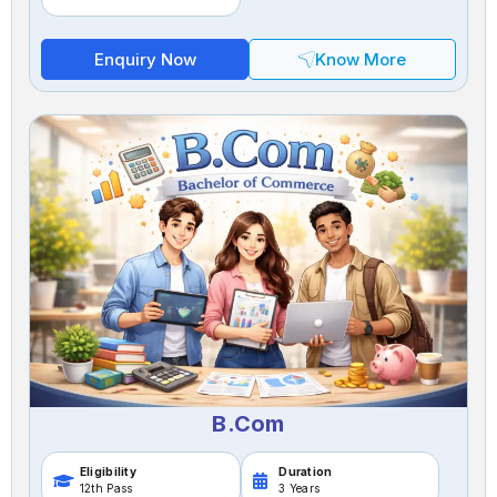
Enquiry Now
Know More
B.Com
Eligibility
Duration
12th Pass
3 Years