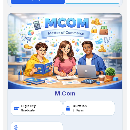
M.Com
Eligibility
Duration
Graduate
2 Years