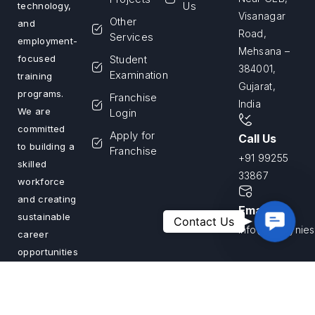
Us
technology,
Visanagar
Other
and
Road,
Services
employment-
Mehsana –
Student
focused
384001,
Examination
training
Gujarat,
programs.
Franchise
India
We are
Login
committed
Apply for
Call Us
to building a
Franchise
+91 99255
skilled
33867
workforce
and creating
Email Us
Contac
sustainable
Contact Us
info@savvyniest
Us
career
opportunities
across India