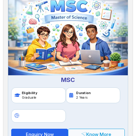
MSC
Eligibility
Duration
Graduate
2 Years
Enquiry Now
Know More