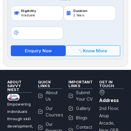
Eligibility
Duration
Graduate
2 Years
Enquiry Now
Know More
ABOUT
QUICK
IMPORTANT
GET IN
SAVVY
LINKS
LINKS
TOUCH
NIEST
About
Submit
Us
Your CV
Address
Empowering
Our
Gallery
2nd Floor,
individuals
Courses
Anup
Blogs
through skill
Arcade,
Our
development,
Contact
Projects
Near GEB,